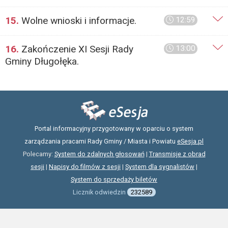
15.
Wolne wnioski i informacje.
12:59
16.
Zakończenie XI Sesji Rady
13:00
Gminy Długołęka.
Portal informacyjny przygotowany w oparciu o system
zarządzania pracami Rady Gminy / Miasta i Powiatu
eSesja.pl
Polecamy:
System do zdalnych głosowań
|
Transmisje z obrad
sesji
|
Napisy do filmów z sesji
|
System dla sygnalistów
|
System do sprzedaży biletów
Licznik odwiedzin
232589