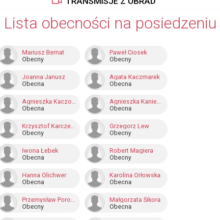
TRANSMISJE Z OBRAD
Lista obecności na posiedzeniu
Mariusz Bernat
Paweł Ciosek
Obecny
Obecny
Joanna Janusz
Agata Kaczmarek
Obecna
Obecna
Agnieszka Kaczor-Tykierko
Agnieszka Kaniewska
Obecna
Obecna
Krzysztof Karczewski
Grzegorz Lew
Obecny
Obecny
Iwona Łebek
Robert Magiera
Obecna
Obecny
Hanna Olichwer
Karolina Orłowska
Obecna
Obecna
Przemysław Poroszewski
Małgorzata Sikora
Obecny
Obecna