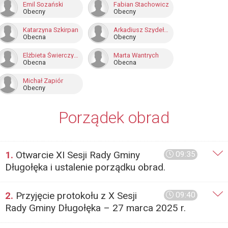
Emil Sozański
Fabian Stachowicz
Obecny
Obecny
Katarzyna Szkirpan
Arkadiusz Szydełko
Obecna
Obecny
Elżbieta Świerczyńska
Marta Wantrych
Obecna
Obecna
Michał Zapiór
Obecny
Porządek obrad
1.
Otwarcie XI Sesji Rady Gminy
09:35
Długołęka i ustalenie porządku obrad.
2.
Przyjęcie protokołu z X Sesji
09:40
Rady Gminy Długołęka – 27 marca 2025 r.