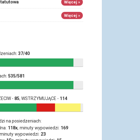
statutowa
Więcej »
Więcej »
dzeniach:
37/40
ach:
535/581
ZECIW -
85
, WSTRZYMUJĄCE -
114
dzi na posiedzeniach:
lna:
118x
, minuty wypowiedzi:
169
 minuty wypowiedzi:
23