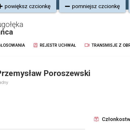
powiększ czcionkę
pomniejsz czcionkę
ugołęka
ańca
ŁOSOWANIA
REJESTR UCHWAŁ
TRANSMISJE Z OB
Przemysław Poroszewski
adny
Członkostw