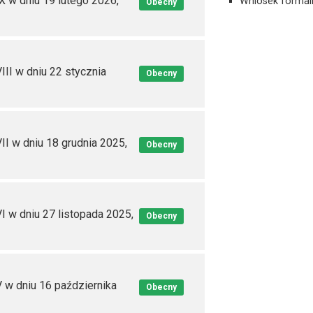
X w dniu 19 lutego 2026,
Wniosek formal
Obecny
III w dniu 22 stycznia
Obecny
II w dniu 18 grudnia 2025,
Obecny
I w dniu 27 listopada 2025,
Obecny
 w dniu 16 października
Obecny