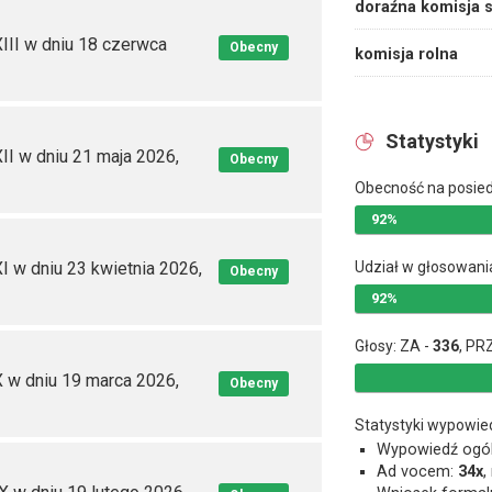
doraźna komisja 
III w dniu 18 czerwca
Obecny
komisja rolna
Statystyki
II w dniu 21 maja 2026,
Obecny
Obecność na posie
92%
I w dniu 23 kwietnia 2026,
Udział w głosowani
Obecny
92%
Głosy: ZA -
336
, PR
X w dniu 19 marca 2026,
Obecny
Statystyki wypowie
Wypowiedź ogó
Ad vocem:
34x
,